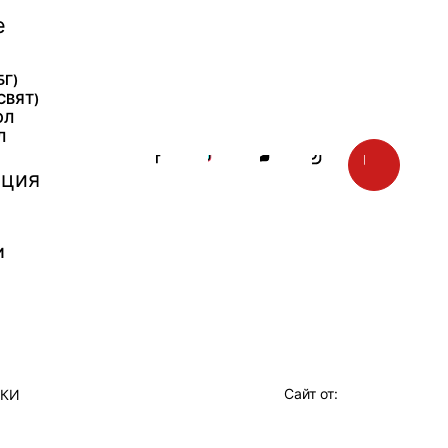
е
БГ)
СВЯТ)
ОЛ
Л
ция
И
Сайт от:
ТКИ