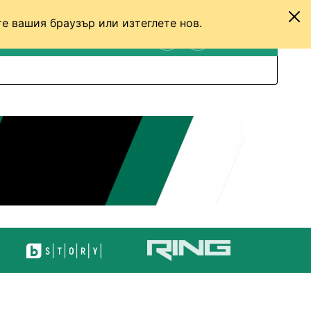
е вашия браузър или изтеглете нов.
ТЕНИС
ДРУГИ
ВХОД
ТЪРСЕНЕ
ПРЕВКЛЮЧИ МЕЖДУ С