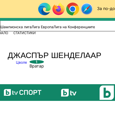
Към съдържанието
За по-до
Търси в сайта
ВИДЕО
ФУТБОЛ (БГ)
Шампионска лига
Лига Европа
Лига на Конференциите
ЧАЛО
СТАТИСТИКИ
ДЖАСПЪР ШЕНДЕЛААР
1
Цволе
Вратар