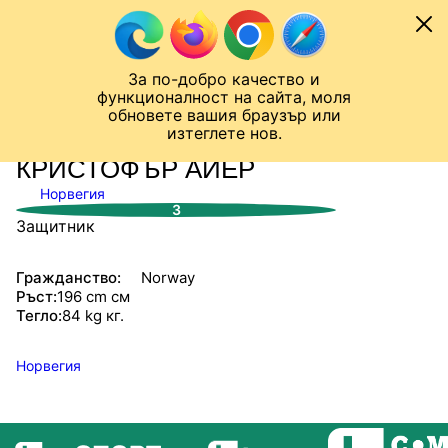
Към съдържанието
МОБИЛ
За по-добро качество и
Шампионска лига
Лига Европа
Лига на Конференциите
функционалност на сайта, моля
ЧАЛО
СТАТИСТИКИ
обновете вашия браузър или
изтеглете нов.
КРИСТОФЪР АЙЕР
Норвегия
3
Защитник
Гражданство:
Norway
Ръст:
196 cm см
Тегло:
84 kg кг.
Норвегия