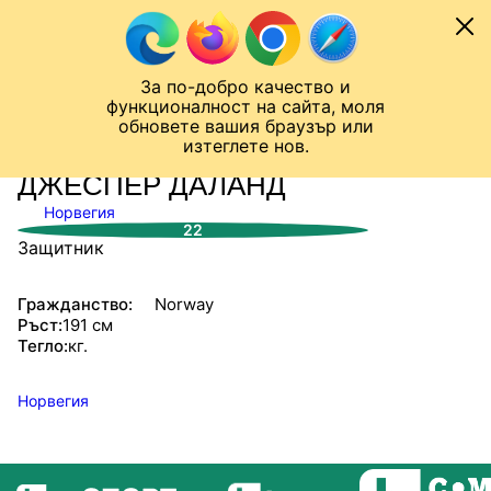
Към съдържанието
МОБИЛ
За по-добро качество и
Шампионска лига
Лига Европа
Лига на Конференциите
функционалност на сайта, моля
ЧАЛО
СТАТИСТИКИ
обновете вашия браузър или
изтеглете нов.
ДЖЕСПЕР ДАЛАНД
Норвегия
22
Защитник
Гражданство:
Norway
Ръст:
191 см
Тегло:
кг.
Норвегия