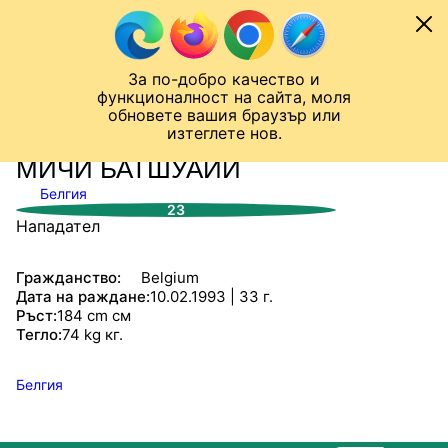
Към съдържанието
МОБИЛ
За по-добро качество и
Шампионска лига
Лига Европа
Лига на Конференциите
функционалност на сайта, моля
ЧАЛО
СТАТИСТИКИ
обновете вашия браузър или
изтеглете нов.
МИЧИ БАТШУАЙИ
Белгия
23
Нападател
Гражданство:
Belgium
Дата на раждане:
10.02.1993 | 33 г.
Ръст:
184 cm см
Тегло:
74 kg кг.
Белгия