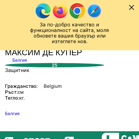
Към съдържанието
МОБИЛ
За по-добро качество и
Шампионска лига
Лига Европа
Лига на Конференциите
функционалност на сайта, моля
ЧАЛО
СТАТИСТИКИ
обновете вашия браузър или
изтеглете нов.
МАКСИМ ДЕ КУПЕР
Белгия
25
Защитник
Гражданство:
Belgium
Ръст:
см
Тегло:
кг.
Белгия