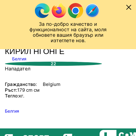
Към съдържанието
МОБИЛ
За по-добро качество и
Шампионска лига
Лига Европа
Лига на Конференциите
функционалност на сайта, моля
ЧАЛО
СТАТИСТИКИ
обновете вашия браузър или
изтеглете нов.
КИРИЛ НГОНГЕ
Белгия
22
Нападател
Гражданство:
Belgium
Ръст:
179 cm см
Тегло:
кг.
Белгия