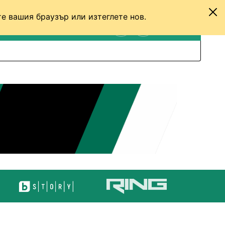
е вашия браузър или изтеглете нов.
ТЕНИС
ДРУГИ
ВХОД
ТЪРСЕНЕ
ПРЕВКЛЮЧИ МЕЖДУ С