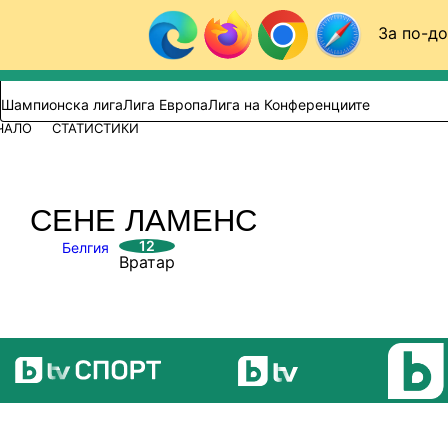
Към съдържанието
За по-до
Търси в сайта
ВИДЕО
ФУТБОЛ (БГ)
Шампионска лига
Лига Европа
Лига на Конференциите
ЧАЛО
СТАТИСТИКИ
СЕНЕ ЛАМЕНС
12
Белгия
Вратар