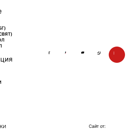
е
БГ)
СВЯТ)
ОЛ
Л
ция
И
Сайт от:
ТКИ