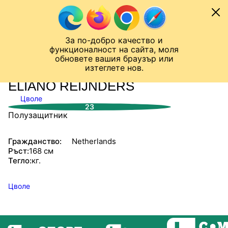
Към съдържанието
МОБИЛ
За по-добро качество и
Шампионска лига
Лига Европа
Лига на Конференциите
функционалност на сайта, моля
ЧАЛО
СТАТИСТИКИ
обновете вашия браузър или
изтеглете нов.
ELIANO REIJNDERS
Цволе
23
Полузащитник
Гражданство:
Netherlands
Ръст:
168 см
Тегло:
кг.
Цволе