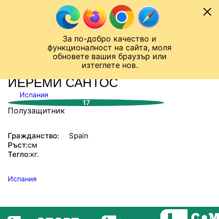
Към съдържанието
МОБИЛ
За по-добро качество и
Шампионска лига
Лига Европа
Лига на Конференциите
функционалност на сайта, моля
ЧАЛО
СТАТИСТИКИ
обновете вашия браузър или
изтеглете нов.
ЙЕРЕМИ САНТОС
Испания
17
Полузащитник
Гражданство:
Spain
Ръст:
см
Тегло:
кг.
Испания