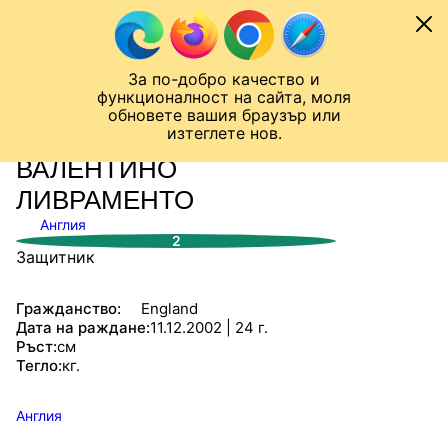
Към съдържанието
МОБИЛ
За по-добро качество и
Шампионска лига
Лига Европа
Лига на Конференциите
функционалност на сайта, моля
ЧАЛО
СТАТИСТИКИ
обновете вашия браузър или
изтеглете нов.
ВАЛЕНТИНО
ЛИВРАМЕНТО
Англия
2
Защитник
Гражданство:
England
Дата на раждане:
11.12.2002 | 24 г.
Ръст:
см
Тегло:
кг.
Англия