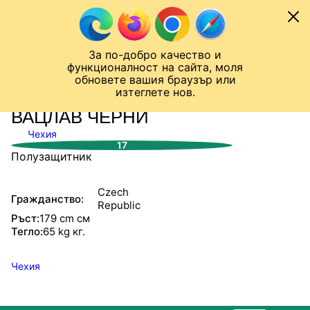
Към съдържанието
МОБИЛ
За по-добро качество и
Шампионска лига
Лига Европа
Лига на Конференциите
функционалност на сайта, моля
ЧАЛО
СТАТИСТИКИ
обновете вашия браузър или
изтеглете нов.
ВАЦЛАВ ЧЕРНИ
Чехия
17
Полузащитник
Czech
Гражданство:
Republic
Ръст:
179 cm см
Тегло:
65 kg кг.
Чехия