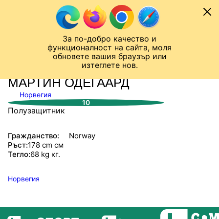
Към съдържанието
МОБИЛ
За по-добро качество и
Шампионска лига
Лига Европа
Лига на Конференциите
функционалност на сайта, моля
ЧАЛО
СТАТИСТИКИ
обновете вашия браузър или
изтеглете нов.
МАРТИН ОДЕГААРД
Норвегия
10
Полузащитник
Гражданство:
Norway
Ръст:
178 cm см
Тегло:
68 kg кг.
Норвегия