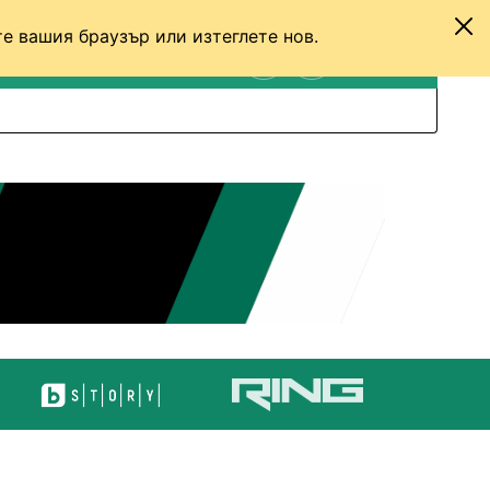
е вашия браузър или изтеглете нов.
ТЕНИС
ДРУГИ
ВХОД
ТЪРСЕНЕ
ПРЕВКЛЮЧИ МЕЖДУ С