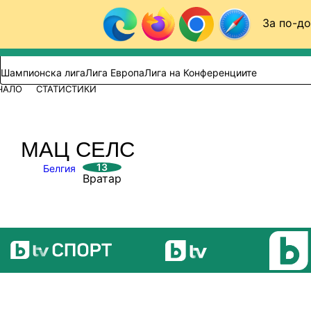
Към съдържанието
За по-до
Търси в сайта
ВИДЕО
ФУТБОЛ (БГ)
Шампионска лига
Лига Европа
Лига на Конференциите
ЧАЛО
СТАТИСТИКИ
МАЦ СЕЛС
13
Белгия
Вратар