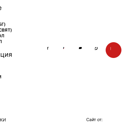
е
БГ)
СВЯТ)
ОЛ
Л
ция
И
Сайт от:
ТКИ