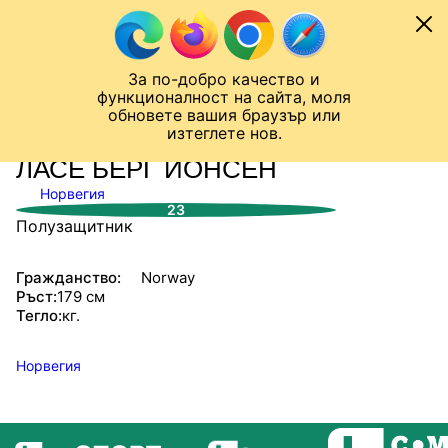
Към съдържанието
МОБИЛ
За по-добро качество и
Шампионска лига
Лига Европа
Лига на Конференциите
функционалност на сайта, моля
ЧАЛО
СТАТИСТИКИ
обновете вашия браузър или
изтеглете нов.
ЛАСЕ БЕРГ ЙОНСЕН
Норвегия
23
Полузащитник
Гражданство:
Norway
Ръст:
179 см
Тегло:
кг.
Норвегия