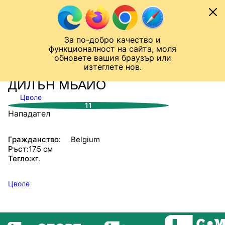
Към съдържанието
МОБИЛ
За по-добро качество и
Шампионска лига
Лига Европа
Лига на Конференциите
функционалност на сайта, моля
ЧАЛО
СТАТИСТИКИ
обновете вашия браузър или
изтеглете нов.
ДИЛЪН МБАЙО
Цволе
11
Нападател
Гражданство:
Belgium
Ръст:
175 см
Тегло:
кг.
Цволе