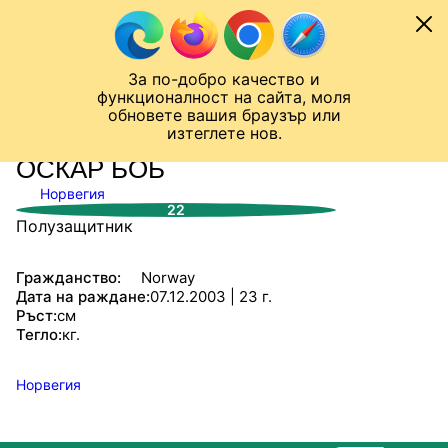
Към съдържанието
МОБИЛ
За по-добро качество и
Шампионска лига
Лига Европа
Лига на Конференциите
функционалност на сайта, моля
ЧАЛО
СТАТИСТИКИ
обновете вашия браузър или
изтеглете нов.
ОСКАР БОБ
Норвегия
22
Полузащитник
Гражданство:
Norway
Дата на раждане:
07.12.2003 | 23 г.
Ръст:
см
Тегло:
кг.
Норвегия