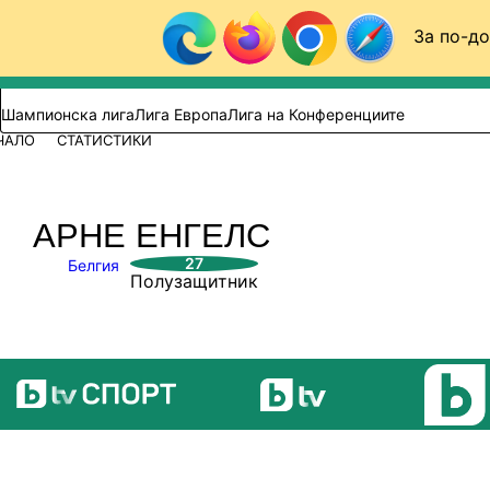
Към съдържанието
За по-до
Търси в сайта
ВИДЕО
ФУТБОЛ (БГ)
Шампионска лига
Лига Европа
Лига на Конференциите
ЧАЛО
СТАТИСТИКИ
АРНЕ ЕНГЕЛС
27
Белгия
Полузащитник