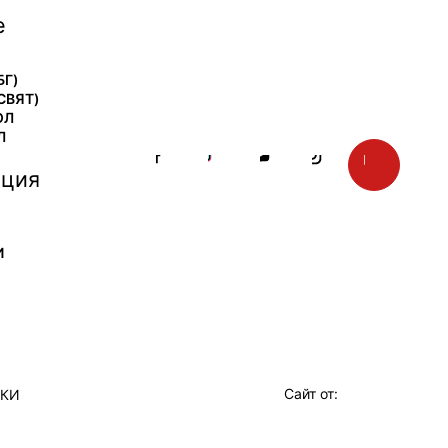
е
БГ)
СВЯТ)
ОЛ
Л
ция
И
Сайт от:
ТКИ