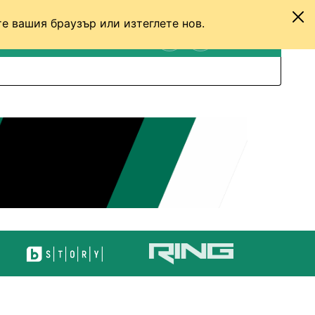
е вашия браузър или изтеглете нов.
ТЕНИС
ДРУГИ
ВХОД
ТЪРСЕНЕ
ПРЕВКЛЮЧИ МЕЖДУ С