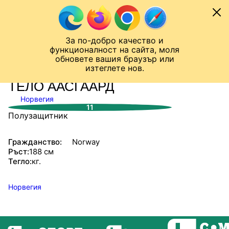
Към съдържанието
МОБИЛ
За по-добро качество и
Шампионска лига
Лига Европа
Лига на Конференциите
функционалност на сайта, моля
ЧАЛО
СТАТИСТИКИ
обновете вашия браузър или
изтеглете нов.
ТЕЛО ААСГААРД
Норвегия
11
Полузащитник
Гражданство:
Norway
Ръст:
188 см
Тегло:
кг.
Норвегия