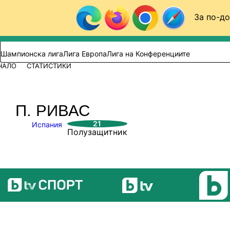
Към съдържанието
За по-до
Търси в сайта
ВИДЕО
ФУТБОЛ (БГ)
Шампионска лига
Лига Европа
Лига на Конференциите
ЧАЛО
СТАТИСТИКИ
П. РИВАС
21
Испания
Полузащитник