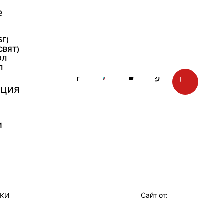
е
БГ)
СВЯТ)
ОЛ
Л
ция
И
Сайт от:
ТКИ