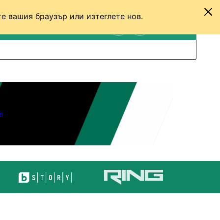
е вашия браузър или изтеглете нов.
ТЕНИС
ДРУГИ
ВХОД
ТЪРСЕНЕ
ПРЕВКЛЮЧИ МЕЖДУ С
я