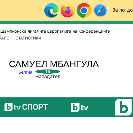
Към съдържанието
За по-до
Търси в сайта
ВИДЕО
ФУТБОЛ (БГ)
Шампионска лига
Лига Европа
Лига на Конференциите
ЧАЛО
СТАТИСТИКИ
САМУЕЛ МБАНГУЛА
15
Белгия
Нападател