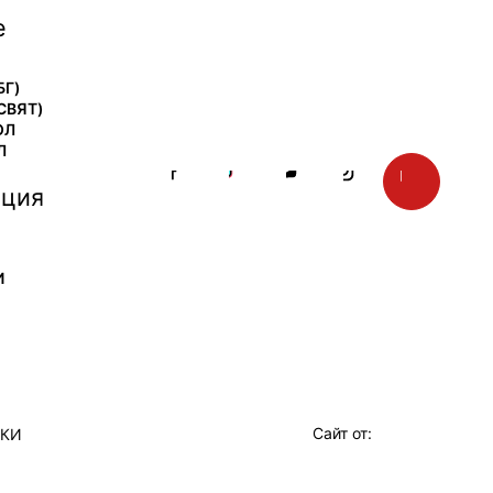
е
БГ)
СВЯТ)
ОЛ
Л
ция
И
Сайт от:
ТКИ