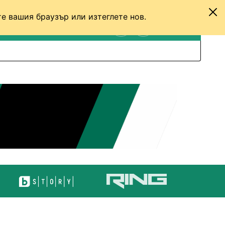
е вашия браузър или изтеглете нов.
ТЕНИС
ДРУГИ
ВХОД
ТЪРСЕНЕ
ПРЕВКЛЮЧИ МЕЖДУ С