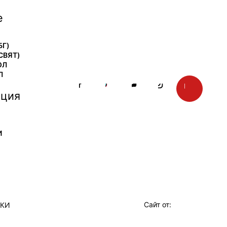
е
БГ)
СВЯТ)
ОЛ
Л
ция
И
Сайт от:
ТКИ