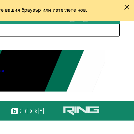
е вашия браузър или изтеглете нов.
ТЕНИС
ДРУГИ
ВХОД
ТЪРСЕНЕ
ПРЕВКЛЮЧИ МЕЖДУ С
ия