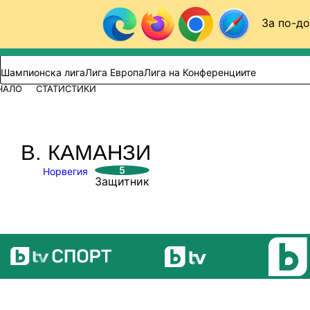
Към съдържанието
За по-до
Търси в сайта
ВИДЕО
ФУТБОЛ (БГ)
Шампионска лига
Лига Европа
Лига на Конференциите
ЧАЛО
СТАТИСТИКИ
В. КАМАНЗИ
5
Норвегия
Защитник