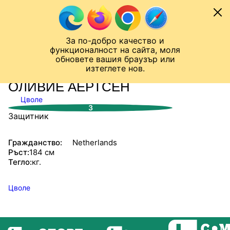
Към съдържанието
МОБИЛ
За по-добро качество и
Шампионска лига
Лига Европа
Лига на Конференциите
функционалност на сайта, моля
ЧАЛО
СТАТИСТИКИ
обновете вашия браузър или
изтеглете нов.
ОЛИВИЕ АЕРТСЕН
Цволе
3
Защитник
Гражданство:
Netherlands
Ръст:
184 см
Тегло:
кг.
Цволе