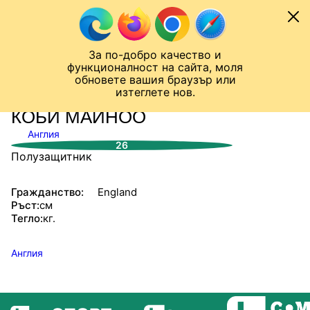
Към съдържанието
МОБИЛ
За по-добро качество и
Шампионска лига
Лига Европа
Лига на Конференциите
функционалност на сайта, моля
ЧАЛО
СТАТИСТИКИ
обновете вашия браузър или
изтеглете нов.
КОБИ МАЙНОО
Англия
26
Полузащитник
Гражданство:
England
Ръст:
см
Тегло:
кг.
Англия