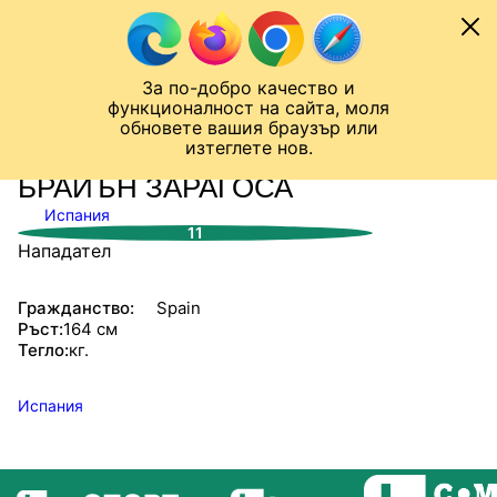
Към съдържанието
МОБИЛ
За по-добро качество и
Шампионска лига
Лига Европа
Лига на Конференциите
функционалност на сайта, моля
ЧАЛО
СТАТИСТИКИ
обновете вашия браузър или
изтеглете нов.
БРАЙЪН ЗАРАГОСА
Испания
11
Нападател
Гражданство:
Spain
Ръст:
164 см
Тегло:
кг.
Испания