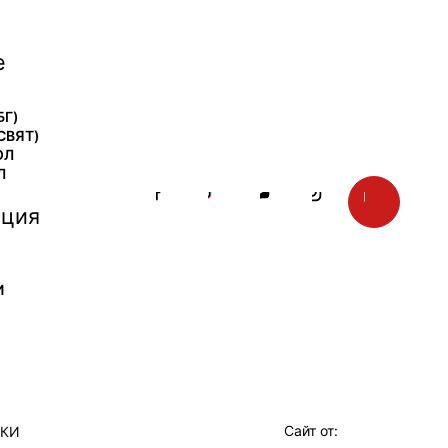
е
БГ)
СВЯТ)
ОЛ
Л
ция
И
Сайт от:
ТКИ