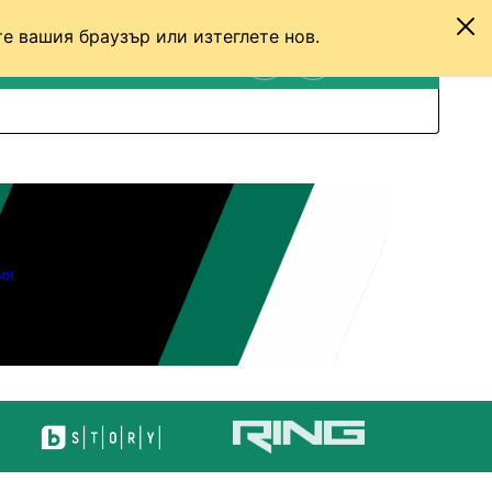
е вашия браузър или изтеглете нов.
ТЕНИС
ДРУГИ
ВХОД
ТЪРСЕНЕ
ПРЕВКЛЮЧИ МЕЖДУ С
ия