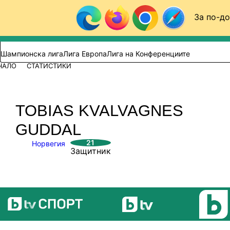
Към съдържанието
За по-до
Търси в сайта
ВИДЕО
ФУТБОЛ (БГ)
Шампионска лига
Лига Европа
Лига на Конференциите
ЧАЛО
СТАТИСТИКИ
TOBIAS KVALVAGNES
GUDDAL
21
Норвегия
Защитник