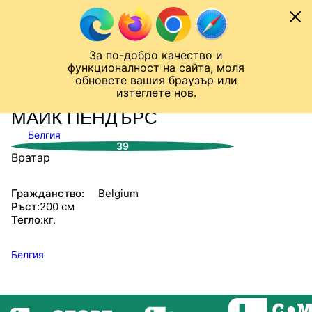
Към съдържанието
МОБИЛ
За по-добро качество и
Шампионска лига
Лига Европа
Лига на Конференциите
функционалност на сайта, моля
ЧАЛО
СТАТИСТИКИ
обновете вашия браузър или
изтеглете нов.
МАЙК ПЕНДЪРС
Белгия
39
Вратар
Гражданство:
Belgium
Ръст:
200 см
Тегло:
кг.
Белгия