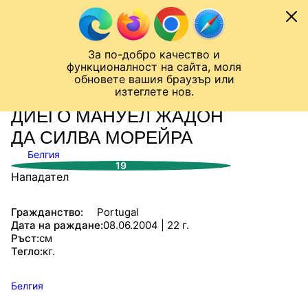
Към съдържанието
МОБИЛ
За по-добро качество и
Шампионска лига
Лига Европа
Лига на Конференциите
функционалност на сайта, моля
ЧАЛО
СТАТИСТИКИ
обновете вашия браузър или
изтеглете нов.
ДИЕГО МАНУЕЛ ЖАДОН
ДА СИЛВА МОРЕЙРА
Белгия
19
Нападател
Гражданство:
Portugal
Дата на раждане:
08.06.2004 | 22 г.
Ръст:
см
Тегло:
кг.
Белгия