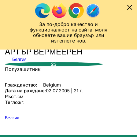
Към съдържанието
МОБИЛ
За по-добро качество и
Шампионска лига
Лига Европа
Лига на Конференциите
функционалност на сайта, моля
ЧАЛО
СТАТИСТИКИ
обновете вашия браузър или
изтеглете нов.
АРТЪР ВЕРМЕЕРЕН
Белгия
23
Полузащитник
Гражданство:
Belgium
Дата на раждане:
02.07.2005 | 21 г.
Ръст:
см
Тегло:
кг.
Белгия