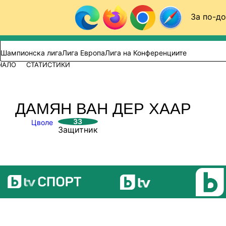
Към съдържанието
За по-до
Търси в сайта
ВИДЕО
ФУТБОЛ (БГ)
Шампионска лига
Лига Европа
Лига на Конференциите
ЧАЛО
СТАТИСТИКИ
ДАМЯН ВАН ДЕР ХААР
33
Цволе
Защитник