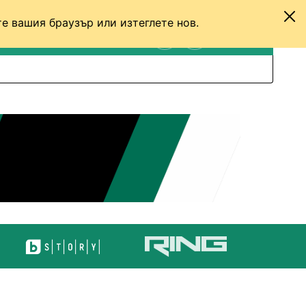
е вашия браузър или изтеглете нов.
ТЕНИС
ДРУГИ
ВХОД
ТЪРСЕНЕ
ПРЕВКЛЮЧИ МЕЖДУ С