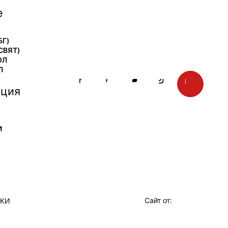
е
БГ)
СВЯТ)
ОЛ
Л
ция
И
Сайт от:
ТКИ