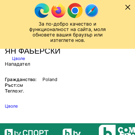
Към съдържанието
МОБИЛ
За по-добро качество и
Шампионска лига
Лига Европа
Лига на Конференциите
функционалност на сайта, моля
ЧАЛО
СТАТИСТИКИ
обновете вашия браузър или
изтеглете нов.
ЯН ФАБЕРСКИ
Цволе
Нападател
Гражданство:
Poland
Ръст:
см
Тегло:
кг.
Цволе