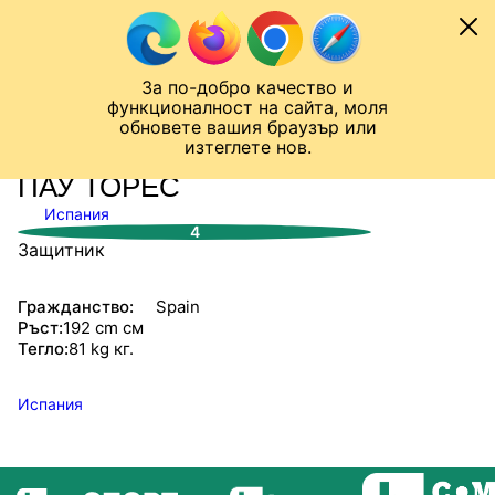
Към съдържанието
МОБИЛ
За по-добро качество и
Шампионска лига
Лига Европа
Лига на Конференциите
функционалност на сайта, моля
ЧАЛО
СТАТИСТИКИ
обновете вашия браузър или
изтеглете нов.
ПАУ ТОРЕС
Испания
4
Защитник
Гражданство:
Spain
Ръст:
192 cm см
Тегло:
81 kg кг.
Испания