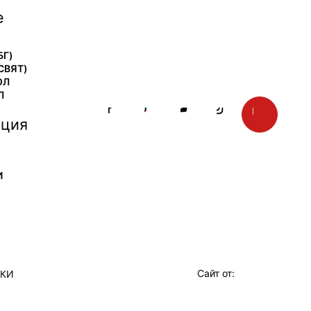
е
БГ)
СВЯТ)
ОЛ
Л
ция
И
Сайт от:
ТКИ