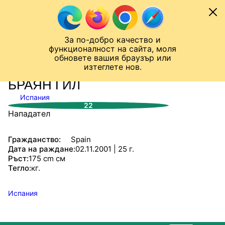
Към съдържанието
МОБИЛ
За по-добро качество и
Шампионска лига
Лига Европа
Лига на Конференциите
функционалност на сайта, моля
ЧАЛО
СТАТИСТИКИ
обновете вашия браузър или
изтеглете нов.
БРАЯН ГИЛ
Испания
22
Нападател
Гражданство:
Spain
Дата на раждане:
02.11.2001 | 25 г.
Ръст:
175 cm см
Тегло:
кг.
Испания