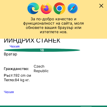
Към съдържанието
МОБИЛ
За по-добро качество и
Шампионска лига
Лига Европа
Лига на Конференциите
функционалност на сайта, моля
ЧАЛО
СТАТИСТИКИ
обновете вашия браузър или
изтеглете нов.
ЙИНДРИХ СТАНЕК
Чехия
16
Вратар
Czech
Гражданство:
Republic
Ръст:
192 cm см
Тегло:
84 kg кг.
Чехия