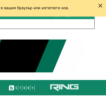
е вашия браузър или изтеглете нов.
ТЕНИС
ДРУГИ
ВХОД
ТЪРСЕНЕ
ПРЕВКЛЮЧИ МЕЖДУ С