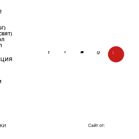
е
БГ)
СВЯТ)
ОЛ
Л
ция
И
Сайт от:
ТКИ