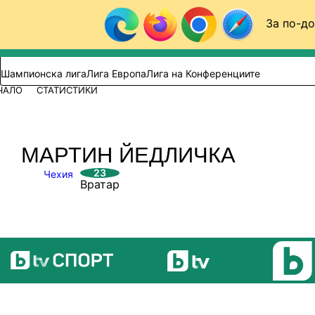
Към съдържанието
За по-до
Търси в сайта
ВИДЕО
ФУТБОЛ (БГ)
Шампионска лига
Лига Европа
Лига на Конференциите
ЧАЛО
СТАТИСТИКИ
МАРТИН ЙЕДЛИЧКА
23
Чехия
Вратар