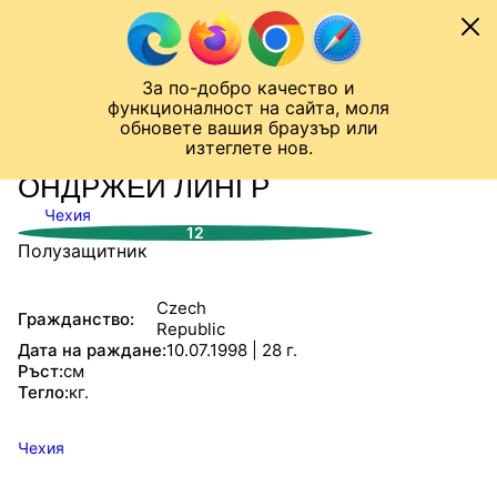
Към съдържанието
МОБИЛ
За по-добро качество и
Шампионска лига
Лига Европа
Лига на Конференциите
функционалност на сайта, моля
ЧАЛО
СТАТИСТИКИ
обновете вашия браузър или
изтеглете нов.
ОНДРЖЕЙ ЛИНГР
Чехия
12
Полузащитник
Czech
Гражданство:
Republic
Дата на раждане:
10.07.1998 | 28 г.
Ръст:
см
Тегло:
кг.
Чехия