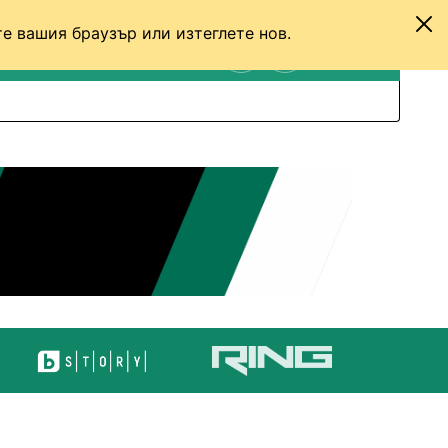
е вашия браузър или изтеглете нов.
ТЕНИС
ДРУГИ
ВХОД
ТЪРСЕНЕ
ПРЕВКЛЮЧИ МЕЖДУ С