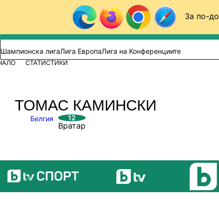
Към съдържанието
За по-до
Търси в сайта
ВИДЕО
ФУТБОЛ (БГ)
Шампионска лига
Лига Европа
Лига на Конференциите
ЧАЛО
СТАТИСТИКИ
ТОМАС КАМИНСКИ
12
Белгия
Вратар