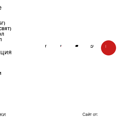
е
БГ)
СВЯТ)
ОЛ
Л
ция
И
Сайт от:
ТКИ