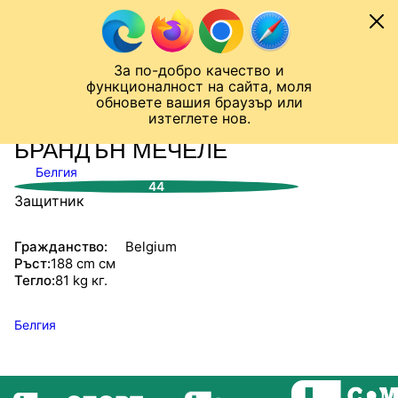
Към съдържанието
МОБИЛ
За по-добро качество и
Шампионска лига
Лига Европа
Лига на Конференциите
функционалност на сайта, моля
ЧАЛО
СТАТИСТИКИ
обновете вашия браузър или
изтеглете нов.
БРАНДЪН МЕЧЕЛЕ
Белгия
44
Защитник
Гражданство:
Belgium
Ръст:
188 cm см
Тегло:
81 kg кг.
Белгия