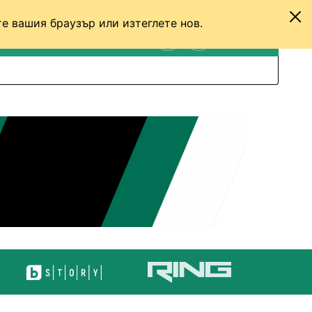
е вашия браузър или изтеглете нов.
ТЕНИС
ДРУГИ
ВХОД
ТЪРСЕНЕ
ПРЕВКЛЮЧИ МЕЖДУ С