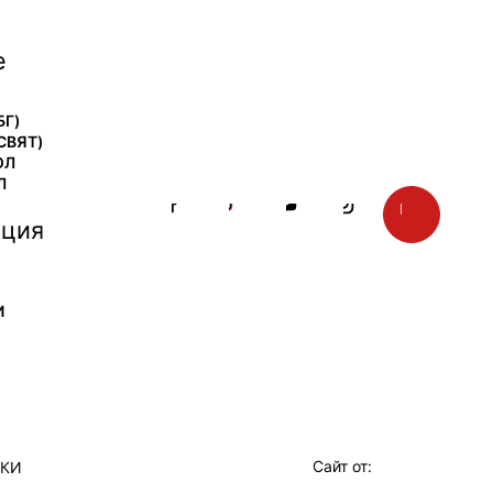
е
БГ)
СВЯТ)
ОЛ
Л
ция
И
Сайт от:
ТКИ