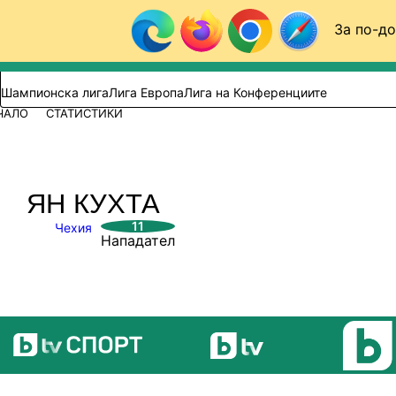
Към съдържанието
За по-до
Търси в сайта
ВИДЕО
ФУТБОЛ (БГ)
Шампионска лига
Лига Европа
Лига на Конференциите
ЧАЛО
СТАТИСТИКИ
ЯН КУХТА
11
Чехия
Нападател