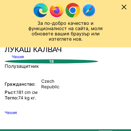
Към съдържанието
МОБИЛ
За по-добро качество и
Шампионска лига
Лига Европа
Лига на Конференциите
функционалност на сайта, моля
ЧАЛО
СТАТИСТИКИ
обновете вашия браузър или
изтеглете нов.
ЛУКАШ КАЛВАЧ
Чехия
18
Полузащитник
Czech
Гражданство:
Republic
Ръст:
181 cm см
Тегло:
74 kg кг.
Чехия