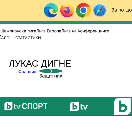
Към съдържанието
За по-до
Търси в сайта
ВИДЕО
ФУТБОЛ (БГ)
Шампионска лига
Лига Европа
Лига на Конференциите
ЧАЛО
СТАТИСТИКИ
ЛУКАС ДИГНЕ
3
Франция
Защитник