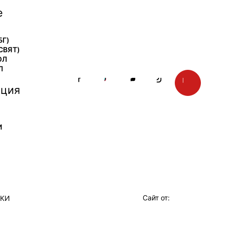
е
БГ)
СВЯТ)
ОЛ
Л
ция
И
Сайт от:
ТКИ