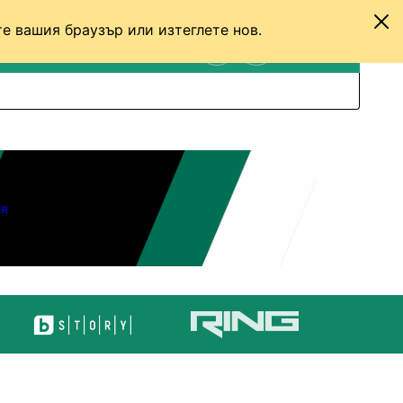
е вашия браузър или изтеглете нов.
ТЕНИС
ДРУГИ
ВХОД
ТЪРСЕНЕ
ПРЕВКЛЮЧИ МЕЖДУ С
я