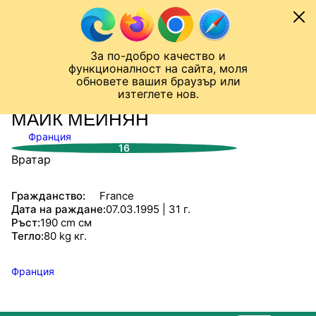
Към съдържанието
МОБИЛ
За по-добро качество и
Шампионска лига
Лига Европа
Лига на Конференциите
функционалност на сайта, моля
ЧАЛО
СТАТИСТИКИ
обновете вашия браузър или
изтеглете нов.
МАЙК МЕЙНЯН
Франция
16
Вратар
Гражданство:
France
Дата на раждане:
07.03.1995 | 31 г.
Ръст:
190 cm см
Тегло:
80 kg кг.
Франция