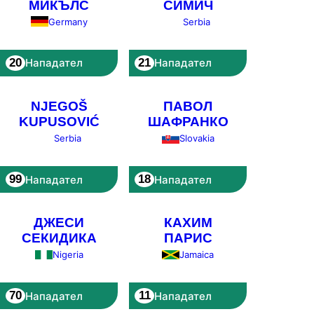
МИКЪЛС
СИМИЧ
Germany
Serbia
20
21
Нападател
Нападател
NJEGOŠ
ПАВОЛ
KUPUSOVIĆ
ШАФРАНКО
Serbia
Slovakia
99
18
Нападател
Нападател
ДЖЕСИ
КАХИМ
СЕКИДИКА
ПАРИС
Nigeria
Jamaica
70
11
Нападател
Нападател