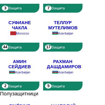
3
7
Защита
Защита
СУФИАНЕ
ТЕЛЛУР
ЧАКЛА
МУТЕЛИМОВ
Azerbaijan
Morocco
44
17
Защита
Защита
АМИН
РАХМАН
СЕЙДИЕВ
ДАШДАМИРОВ
Azerbaijan
Azerbaijan
2
5
Защита
Защита
Полузащитници