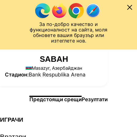
Към съдържанието
МОБИЛ
За по-добро качество и
Шампионска лига
Лига Европа
Лига на Конференциите
функционалност на сайта, моля
ЧАЛО
СТАТИСТИКИ
обновете вашия браузър или
изтеглете нов.
SABAH
Masazyr, Азербайджан
Стадион:
Bank Respublika Arena
Информация за мача
Предстоящи срещи
Резултати
ИГРАЧИ
Вратари