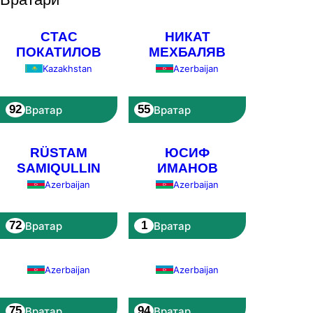
СТАС
НИКАТ
ПОКАТИЛОВ
МЕХБАЛЯВ
Kazakhstan
Azerbaijan
92
55
Вратар
Вратар
RÜSTAM
ЮСИФ
SAMIQULLIN
ИМАНОВ
Azerbaijan
Azerbaijan
72
1
Вратар
Вратар
Azerbaijan
Azerbaijan
75
94
Вратар
Вратар