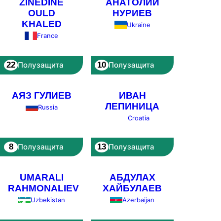
ZINÉDINE
АНАТОЛИЙ
OULD
НУРИЕВ
KHALED
Ukraine
France
22
10
Полузащита
Полузащита
АЯЗ ГУЛИЕВ
ИВАН
ЛЕПИНИЦА
Russia
Croatia
8
13
Полузащита
Полузащита
UMARALI
АБДУЛАХ
RAHMONALIEV
ХАЙБУЛАЕВ
Uzbekistan
Azerbaijan