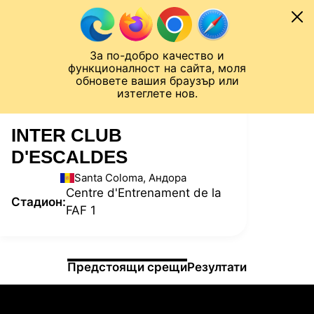
Към съдържанието
МОБИЛ
За по-добро качество и
Шампионска лига
Лига Европа
Лига на Конференциите
функционалност на сайта, моля
ЧАЛО
СТАТИСТИКИ
обновете вашия браузър или
изтеглете нов.
INTER CLUB
D'ESCALDES
Santa Coloma, Андора
Centre d'Entrenament de la
Стадион:
FAF 1
Информация за мача
Предстоящи срещи
Резултати
06.08.2026
03:00
ТБС