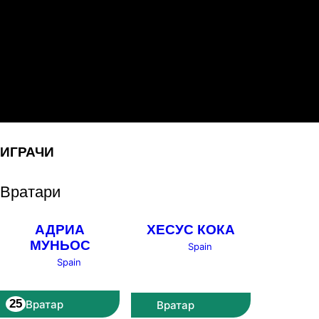
Интер Клуб Д'ескалдес
13.08.2026
03:00
Интер Клуб Д'ескалдес
ТБС
ИГРАЧИ
Вратари
АДРИА
ХЕСУС КОКА
МУНЬОС
Spain
Spain
25
Вратар
Вратар