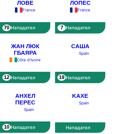
ЛОВЕ
ЛОПЕС
France
France
70
7
Нападател
Нападател
ЖАН ЛЮК
САША
ГБАЯРА
Spain
Côte d'Ivoire
12
19
Нападател
Нападател
АНХЕЛ
KAXE
ПЕРЕС
Spain
Spain
10
Нападател
Нападател