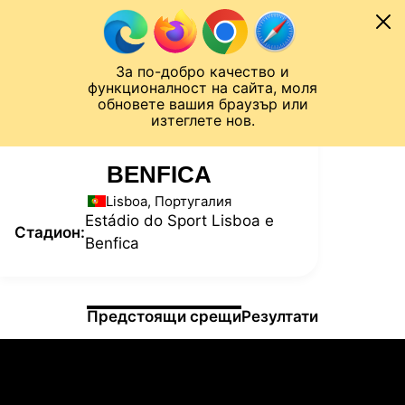
Към съдържанието
МОБИЛ
За по-добро качество и
Шампионска лига
Лига Европа
Лига на Конференциите
функционалност на сайта, моля
ЧАЛО
СТАТИСТИКИ
обновете вашия браузър или
изтеглете нов.
BENFICA
Lisboa, Португалия
Estádio do Sport Lisboa e
Стадион:
Benfica
Информация за мача
Предстоящи срещи
Резултати
19.08.2023
22:30
Бенфика