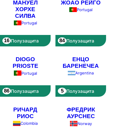
МАНУЕЛ
ЖОАО РЕЙГО
ХОРХЕ
Portugal
СИЛВА
Portugal
16
84
Полузащита
Полузащита
DIOGO
ЕНЦО
PRIOSTE
БАРЕНЕЧЕА
Argentina
Portugal
86
5
Полузащита
Полузащита
РИЧАРД
ФРЕДРИК
РИОС
АУРСНЕС
Colombia
Norway