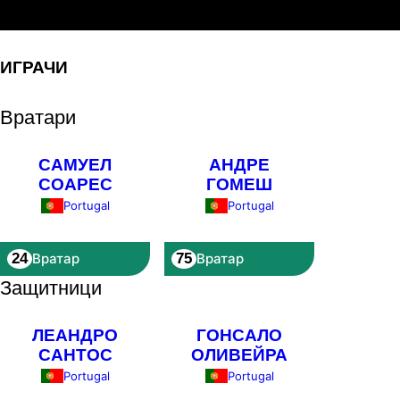
Естрела Амадора
ИГРАЧИ
Вратари
САМУЕЛ
АНДРЕ
СОАРЕС
ГОМЕШ
Portugal
Portugal
24
75
Вратар
Вратар
Защитници
ЛЕАНДРО
ГОНСАЛО
САНТОС
ОЛИВЕЙРА
Portugal
Portugal