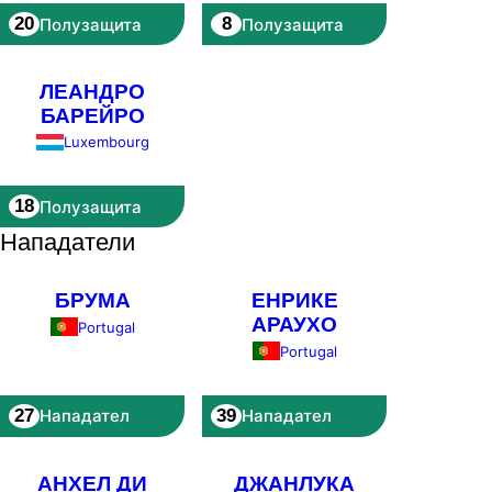
20
8
Полузащита
Полузащита
ЛЕАНДРО
БАРЕЙРО
Luxembourg
18
Полузащита
Нападатели
БРУМА
ЕНРИКЕ
АРАУХО
Portugal
Portugal
27
39
Нападател
Нападател
АНХЕЛ ДИ
ДЖАНЛУКА