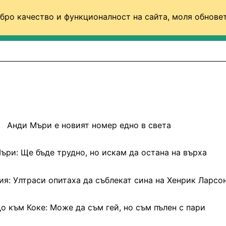
бро качество и функционалност на сайта, моля обновет
ФУТБОЛ (СВЯТ)
БАСКЕТБОЛ
ВОЛЕЙБОЛ
Анди Мъри е новият номер едно в света
ъри: Ще бъде трудно, но искам да остана на върха
ия: Ултраси опитаха да съблекат сина на Хенрик Ларсо
о към Коке: Може да съм гей, но съм пълен с пари