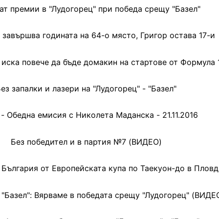
ат премии в "Лудогорец" при победа срещу "Базел"
завършва годината на 64-о място, Григор остава 17-и
 иска повече да бъде домакин на стартове от Формула 
ез запалки и лазери на "Лудогорец" - "Базел"
- Обедна емисия с Николета Маданска - 21.11.2016
Без победител и в партия №7 (ВИДЕО)
 България от Европейската купа по Таекуон-до в Плов
 "Базел": Вярваме в победата срещу "Лудогорец" (ВИДЕ