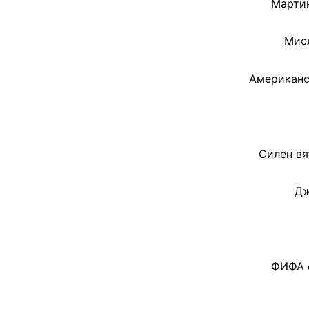
Мартин
Мисл
Американс
Силен вя
Дж
ФИФА о