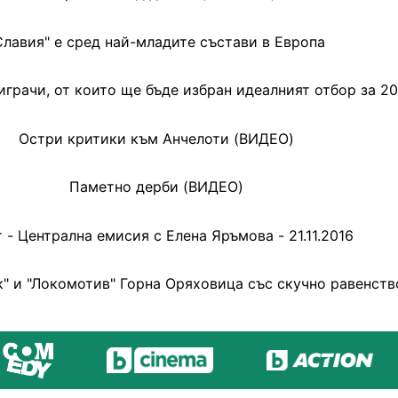
Славия" е сред най-младите състави в Европа
грачи, от които ще бъде избран идеалният отбор за 201
Остри критики към Анчелоти (ВИДЕО)
Паметно дерби (ВИДЕО)
 - Централна емисия с Елена Яръмова - 21.11.2016
" и "Локомотив" Горна Оряховица със скучно равенств