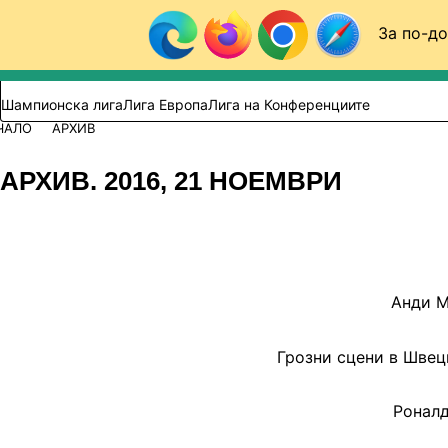
Към съдържанието
За по-до
Търси в сайта
ВИДЕО
ФУТБОЛ (БГ)
Шампионска лига
Лига Европа
Лига на Конференциите
ЧАЛО
АРХИВ
АРХИВ. 2016, 21 НОЕМВРИ
Анди М
Грозни сцени в Швец
Роналд