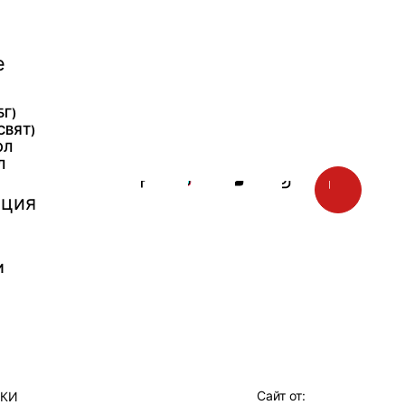
е
БГ)
СВЯТ)
ОЛ
Л
ция
И
Сайт от:
ТКИ