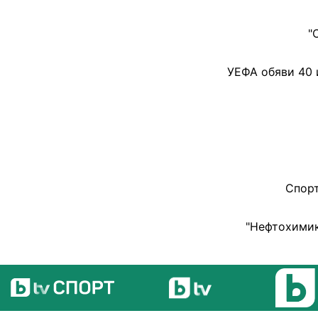
"
УЕФА обяви 40 и
Спорт
"Нефтохимик