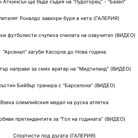
 Аткинсън ще бъде съдия на "Лудогорец" - "Базел"
ителят Роналдо завихри буря в нета (ГАЛЕРИЯ)
ки футболисти счупиха очилата на озвучител (ВИДЕО)
"Арсенал" загуби Касорла до Нова година
тър направи за смях вратар на "Мидтиланд" (ВИДЕО)
ъстин Бийбър тренира с "Барселона" (ВИДЕО)
Взеха олимпийския медал на руска атлетка
бяви претендентите за "Гол на годината" (ВИДЕО)
Спортисти под дъгата (ГАЛЕРИЯ)