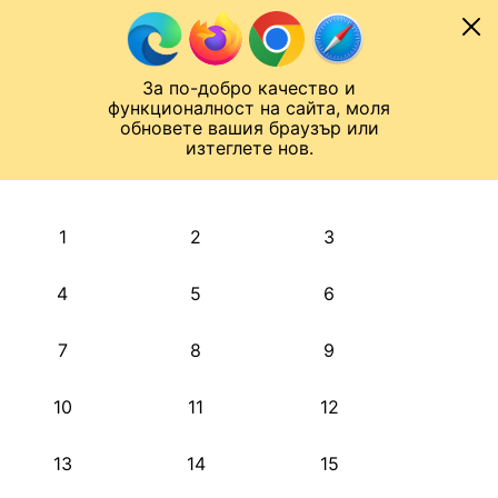
Към съдържанието
МОБИЛ
За по-добро качество и
Шампионска лига
Лига Европа
Лига на Конференциите
функционалност на сайта, моля
ЧАЛО
АРХИВ
обновете вашия браузър или
изтеглете нов.
АРХИВ. 2021, ДЕКЕМВРИ
Назад
1
2
3
4
5
6
7
8
9
10
11
12
13
14
15