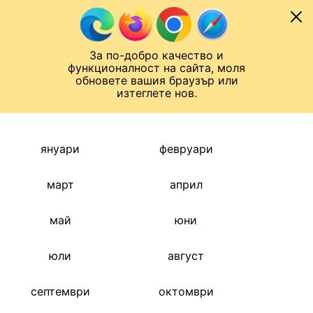
Към съдържанието
МОБИЛ
За по-добро качество и
Шампионска лига
Лига Европа
Лига на Конференциите
функционалност на сайта, моля
ЧАЛО
АРХИВ
обновете вашия браузър или
изтеглете нов.
АРХИВ 2021
Назад
януари
февруари
март
април
май
юни
юли
август
септември
октомври