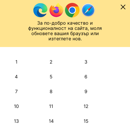
Към съдържанието
МОБИЛ
За по-добро качество и
Шампионска лига
Лига Европа
Лига на Конференциите
функционалност на сайта, моля
ЧАЛО
АРХИВ
обновете вашия браузър или
изтеглете нов.
АРХИВ. 2021, АПРИЛ
Назад
1
2
3
4
5
6
7
8
9
10
11
12
13
14
15