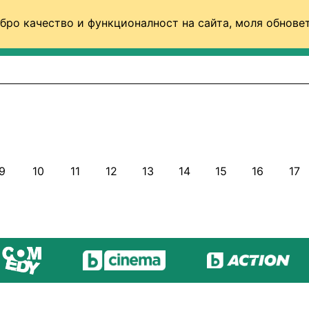
бро качество и функционалност на сайта, моля обновет
ФУТБОЛ (СВЯТ)
БАСКЕТБОЛ
ВОЛЕЙБОЛ
9
10
11
12
13
14
15
16
17