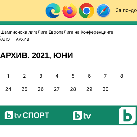
Към съдържанието
За по-до
Търси в сайта
ВИДЕО
ФУТБОЛ (БГ)
Шампионска лига
Лига Европа
Лига на Конференциите
ЧАЛО
АРХИВ
АРХИВ. 2021, ЮНИ
1
2
3
4
5
6
7
8
24
25
26
27
28
29
30