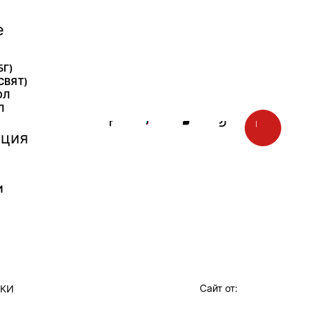
е
БГ)
СВЯТ)
ОЛ
Л
ция
И
Сайт от:
ТКИ